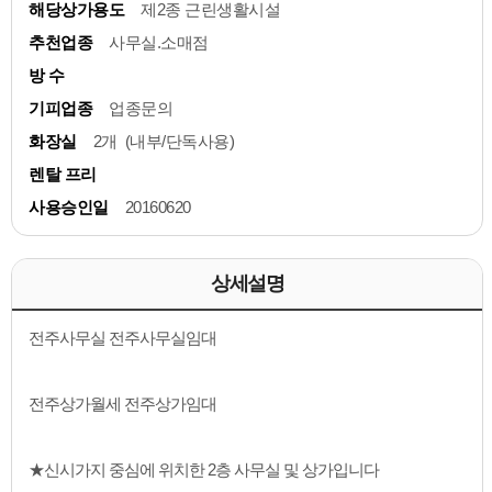
해당상가용도
제2종 근린생활시설
추천업종
사무실.소매점
방 수
기피업종
업종문의
화장실
2개 (내부/단독사용)
렌탈 프리
사용승인일
20160620
상세설명
전주사무실 전주사무실임대
전주상가월세 전주상가임대
★신시가지 중심에 위치한 2층 사무실 및 상가입니다