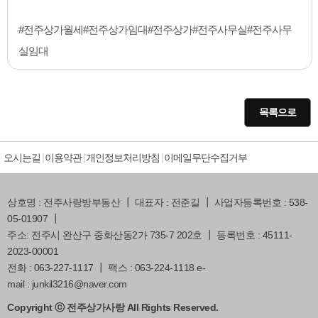
#전주상가월세#전주상가임대#전주상가#전주사무실#전주사무
실임대
목록으로
오시는길
이용약관
개인정보처리방침
이메일무단수집거부
상호명 : 전주사랑방부동산 ┃ 대표자 : 전준길 ┃ 사업자등록번호 : 538-
05-01907 ┃
주소: 전주시 완산구 중화산동2가 735-7 202호 ┃ 등록번호 : 45111-
2023-00001
전화 : 063-227-1117 ┃ 팩스 : 063-224-1118 e-
mail : junkil3216@naver.com
Copyright ⓒ 전주상가사랑 All Rights Reserved.