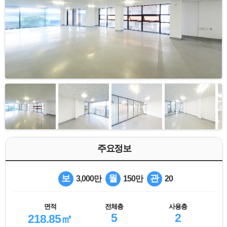
주요정보
보
월
관
3,000만
150만
20
면적
전체층
사용층
5
2
218.85㎡