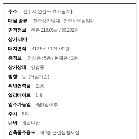
주소
전주시 완산구 효자동2가
매물 종류
전주상가임대 , 전주사무실임대
면적정보
전용 218.85㎡ / 66.202평
상가 테마
대지면적
412.5㎡ / 124.781평
층정보
전체층 : 5층 / 현재층 : 2층
상가상태
영업중
방향
동 (거실기준)
위반건축물
없음
엘리베이트
1대
입주가능일
8월1일이후
주차
6 대
난방
개별난방
건축물주용도
제2종 근린생활시설