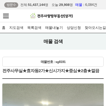
매물
: 6,084건
방문수
전체:
51,437,144
명
오늘:
29,908
명
홈
지도검색
목록검색
매물내놓기
상담신청
찾아오시는길
매물 검색
매물번호 : sg8191
전주사무실★효자동2가★신시가지★중심★2층★깔끔