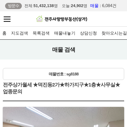
매물
: 6,084건
방문수
전체:
51,432,138
명
오늘:
24,902
명
홈
지도검색
목록검색
매물내놓기
상담신청
찾아오시는길
매물 검색
매물번호 : sg8188
전주상가월세 ★덕진동2가★하가지구★1층★사무실★
업종문의