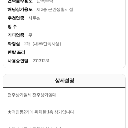
건축물주용도
단독주택
해당상가용도
제2종 근린생활시설
추천업종
사무실
방 수
기피업종
무
화장실
2개 (내부/단독사용)
렌탈 프리
사용승인일
20131231
상세설명
전주상가월세 전주상가임대
★덕진동2가에 위치한 1층 상가입니다