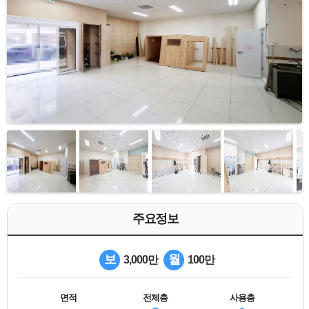
주요정보
보
월
3,000만
100만
면적
전체층
사용층