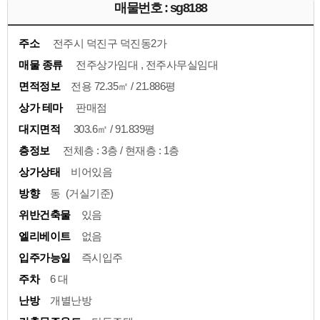
매물번호 : sg8188
주소
전주시 덕진구 덕진동2가
매물 종류
전주상가임대 , 전주사무실임대
면적정보
전용 72.35㎡ / 21.886평
상가 테마
판매점
대지면적
303.6㎡ / 91.839평
층정보
전체층 : 3층 / 현재층 : 1층
상가상태
비어있음
방향
동 (거실기준)
위반건축물
있음
엘리베이트
없음
입주가능일
즉시입주
주차
6 대
난방
개별난방