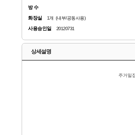
방 수
화장실
1개 (내부/공동사용)
사용승인일
20120731
상세설명
주거밀집