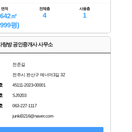
면적
전체층
사용층
4
1
.642㎡
.999평)
사랑방 공인중개사 사무소
전준길
전주시 완산구 메너머3길 32
호
45111-2023-00001
호
SJ9203
호
063-227-1117
junkil3216@naver.com