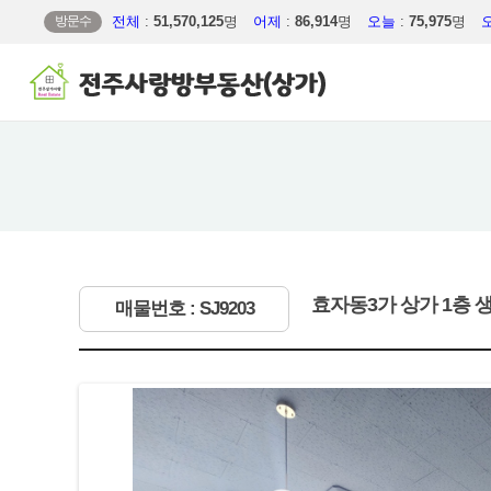
방문수
전체
:
51,570,125
명
어제
:
86,914
명
오늘
:
75,975
명
효자동3가 상가 1층 
매물번호 : SJ9203