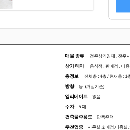
매물 종류
전주상가임대 , 전주
상가 테마
음식점 , 판매점 , 미
층정보
전체층 : 4층 / 현재층 : 1
방향
동 (거실기준)
엘리베이트
없음
주차
5 대
건축물주용도
단독주택
추천업종
사무실,소매점,미용실,