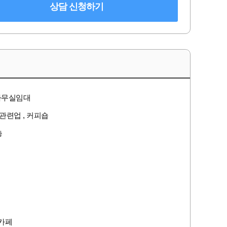
상담 신청하기
사무실임대
용관련업 , 커피숍
층
카페