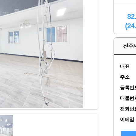
82
(24
전주
대표
주소
등록번
매물번
전화번
이메일