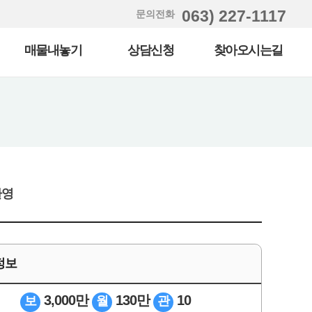
063) 227-1117
문의전화
매물내놓기
상담신청
찾아오시는길
환영
정보
3,000만
130만
10
보
월
관