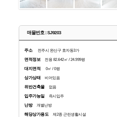
매물번호 : SJ9203
주소
전주시 완산구 효자동3가
면적정보
전용 82.642㎡ / 24.999평
대지면적
0㎡ / 0평
상가상태
비어있음
위반건축물
없음
입주가능일
즉시입주
난방
개별난방
해당상가용도
제2종 근린생활시설