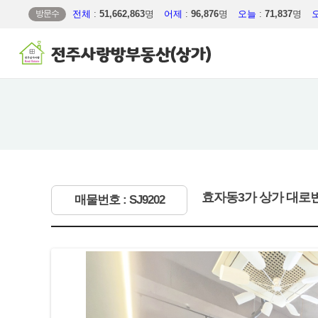
방문수
전체
:
51,662,863
명
어제
:
96,876
명
오늘
:
71,837
명
효자동3가 상가 대로변
매물번호 : SJ9202