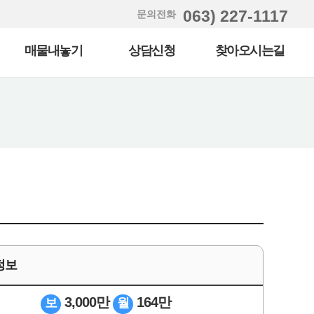
063) 227-1117
문의전화
매물내놓기
상담신청
찾아오시는길
정보
3,000만
164만
보
월