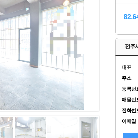
82.6
전주
대표
주소
등록번
매물번
전화번
이메일