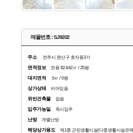
매물번호 : SJ9202
주소
전주시 완산구 효자동3가
면적정보
전용 82.642㎡ / 25평
대지면적
0㎡ / 0평
상가상태
비어있음
위반건축물
없음
입주가능일
즉시입주
난방
개별난방
해당상가용도
제1종 근린생활시설(다중생활시설은제