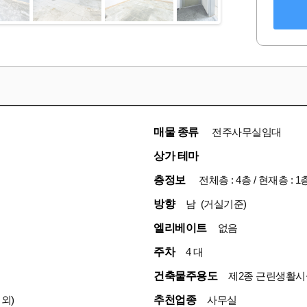
매물 종류
전주사무실임대
상가 테마
층정보
전체층 : 4층 / 현재층 : 1
방향
남 (거실기준)
엘리베이트
없음
주차
4 대
건축물주용도
제2종 근린생활시
외)
추천업종
사무실