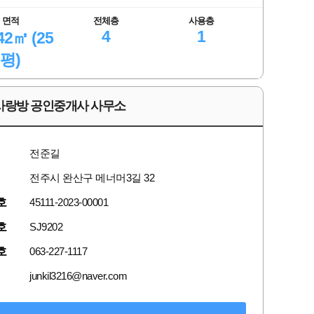
면적
전체층
사용층
4
1
42㎡ (25
평)
사랑방 공인중개사 사무소
전준길
전주시 완산구 메너머3길 32
호
45111-2023-00001
호
SJ9202
호
063-227-1117
junkil3216@naver.com