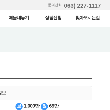
063) 227-1117
문의전화
매물내놓기
상담신청
찾아오시는길
정보
1,000만
65만
보
월