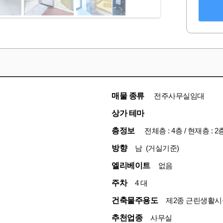
매물 종류
전주사무실임대
상가 테마
층정보
전체층 : 4층 / 현재층 : 2
방향
남 (거실기준)
엘리베이트
없음
주차
4 대
건축물주용도
제2종 근린생활시
추천업종
사무실