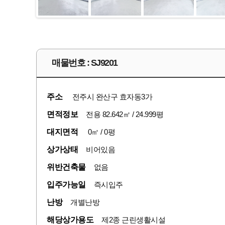
매물번호 : SJ9201
주소
전주시 완산구 효자동3가
면적정보
전용 82.642㎡ / 24.999평
대지면적
0㎡ / 0평
상가상태
비어있음
위반건축물
없음
입주가능일
즉시입주
난방
개별난방
해당상가용도
제2종 근린생활시설