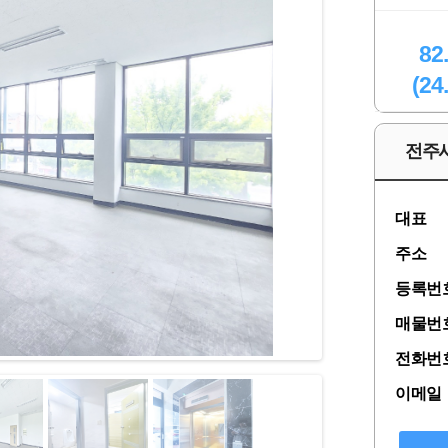
82
(24
전주
대표
주소
등록번
매물번
전화번
이메일