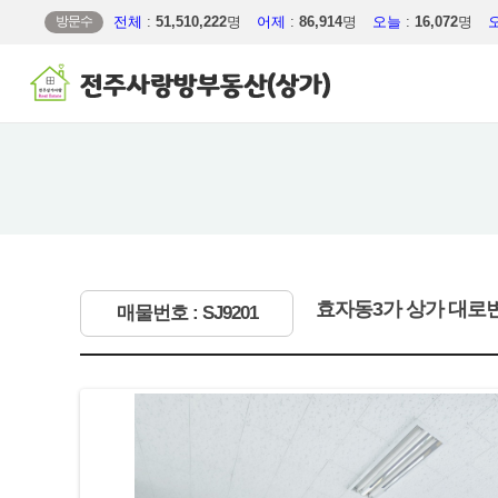
방문수
전체
:
51,510,222
명
어제
:
86,914
명
오늘
:
16,072
명
효자동3가 상가 대로변
매물번호 : SJ9201