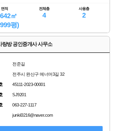
면적
전체층
사용층
4
2
.642㎡
.999평)
사랑방 공인중개사 사무소
전준길
전주시 완산구 메너머3길 32
호
45111-2023-00001
호
SJ9201
호
063-227-1117
junkil3216@naver.com