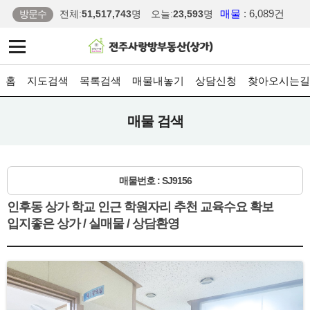
매물
: 6,089건
방문수
전체:
51,517,743
명
오늘:
23,593
명
홈
지도검색
목록검색
매물내놓기
상담신청
찾아오시는길
매물 검색
매물번호 : SJ9156
인후동 상가 학교 인근 학원자리 추천 교육수요 확보
입지좋은 상가 / 실매물 / 상담환영