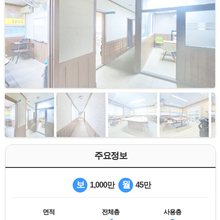
주요정보
보
월
1,000만
45만
면적
전체층
사용층