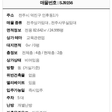
매물번호 : SJ9156
주소
전주시 덕진구 인후동1가
매물 종류
전주상가임대 , 전주사무실임대
면적정보
전용 82.642㎡ / 24.999평
상가 테마
교육관련업
대지면적
0㎡ / 0평
층정보
전체층 : 4층 / 현재층 : 2층
상가상태
비어있음
방향
동 (거실기준)
위반건축물
없음
엘리베이트
있음
입주가능일
즉시입주
주차
5 대
난방
개별난방