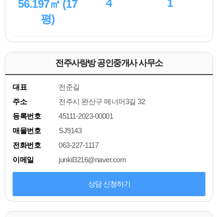
4
1
56.197㎡ (17
평)
전주사랑방 공인중개사 사무소
대표
전준길
주소
전주시 완산구 메너머3길 32
등록번호
45111-2023-00001
매물번호
SJ9143
전화번호
063-227-1117
이메일
junkil3216@naver.com
상담 신청하기