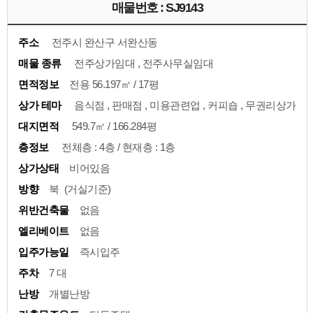
매물번호 : SJ9143
주소
전주시 완산구 서완산동
매물 종류
전주상가임대 , 전주사무실임대
면적정보
전용 56.197㎡ / 17평
상가 테마
음식점 , 판매점 , 미용관련업 , 커피숍 , 무권리상가
대지면적
549.7㎡ / 166.284평
층정보
전체층 : 4층 / 현재층 : 1층
상가상태
비어있음
방향
북 (거실기준)
위반건축물
없음
엘리베이트
없음
입주가능일
즉시입주
주차
7 대
난방
개별난방