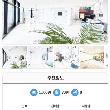
주요정보
보
월
관
1,000만
70만
0
면적
전체층
사용층