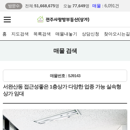
매물
: 6,091건
방문수
전체:
51,668,675
명
오늘:
77,649
명
홈
지도검색
목록검색
매물내놓기
상담신청
찾아오시는길
매물 검색
매물번호 : SJ9143
서완산동 접근성좋은 1층상가 다양한 업종 가능 실속형
상가 임대