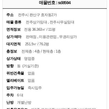
매물번호 : sd8594
주소
전주시 완산구 효자동2가
매물 종류
전주상가임대 , 전주사무실임대
면적정보
전용 36.363㎡ / 11평
상가 테마
판매점 , 미용관련업 , 무권리상가
대지면적
251.9㎡ / 76.2평
층정보
전체층 : 4층 / 현재층 : 1층
상가상태
영업중
방향
동 (거실기준)
위반건축물
없음
엘리베이트
없음
입주가능일
즉시입주
주차
6 대
난방
개별난방