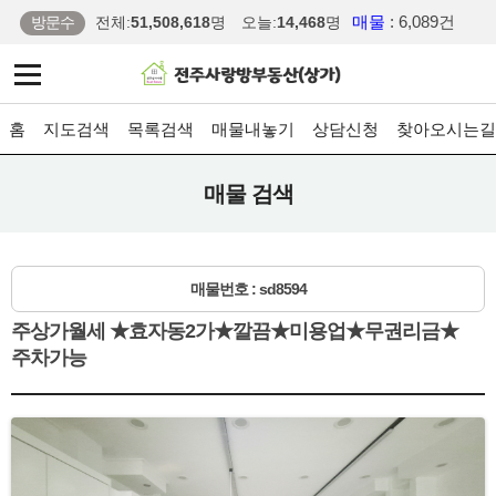
매물
: 6,089건
방문수
전체:
51,508,618
명
오늘:
14,468
명
홈
지도검색
목록검색
매물내놓기
상담신청
찾아오시는길
매물 검색
매물번호 : sd8594
주상가월세 ★효자동2가★깔끔★미용업★무권리금★
주차가능