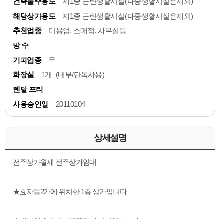
건축물주용도
제1종 근린생활시설(다중생활시설은제외)
해당상가용도
제1종 근린생활시설(다중생활시설은제외)
추천업종
미용업. 소매점. 사무실등
방 수
기피업종
무
화장실
1개 (내부/단독사용)
렌탈 프리
사용승인일
20110104
상세설명
전주상가월세 전주상가임대
★효자동2가에 위치한 1층 상가입니다