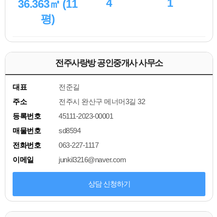
4
1
36.363㎡ (11
평)
전주사랑방 공인중개사 사무소
대표
전준길
주소
전주시 완산구 메너머3길 32
등록번호
45111-2023-00001
매물번호
sd8594
전화번호
063-227-1117
이메일
junkil3216@naver.com
상담 신청하기