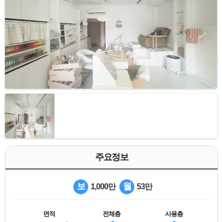
주요정보
보
월
1,000만
53만
면적
전체층
사용층