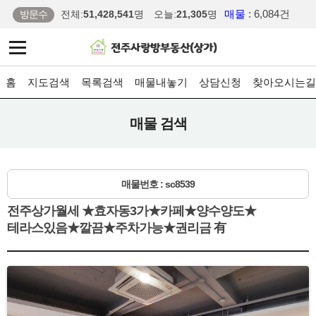
매물
: 6,084건
방문수
전체:
51,428,541
명
오늘:
21,305
명
홈
지도검색
목록검색
매물내놓기
상담신청
찾아오시는길
매물 검색
매물번호 : sc8539
전주상가월세 ★효자동3가★카페★양수양도★
테라스있음★깔끔★주차가능★권리금 有