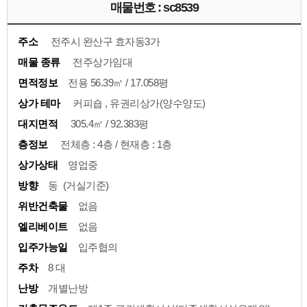
매물번호 : sc8539
주소
전주시 완산구 효자동3가
매물 종류
전주상가임대
면적정보
전용 56.39㎡ / 17.058평
상가 테마
커피숍 , 유권리상가(양수양도)
대지면적
305.4㎡ / 92.383평
층정보
전체층 : 4층 / 현재층 : 1층
상가상태
영업중
방향
동 (거실기준)
위반건축물
없음
엘리베이트
없음
입주가능일
입주협의
주차
8 대
난방
개별난방