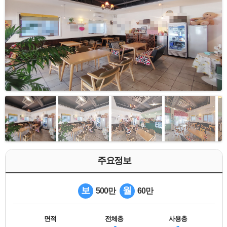
주요정보
보
월
500만
60만
면적
전체층
사용층