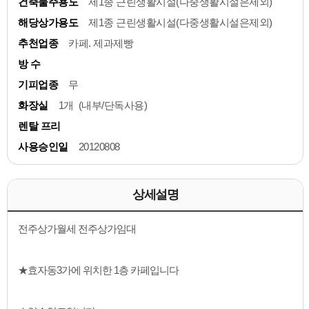
건축물주용도
제1종 근린생활시설(다중생활시설은제외)
해당상가용도
제1종 근린생활시설(다중생활시설은제외)
추천업종
카페. 제과제빵
방 수
기피업종
무
화장실
1개 (내부/단독사용)
렌탈 프리
사용승인일
20120808
상세설명
전주상가월세 전주상가임대
★효자동3가에 위치한 1층 카페입니다