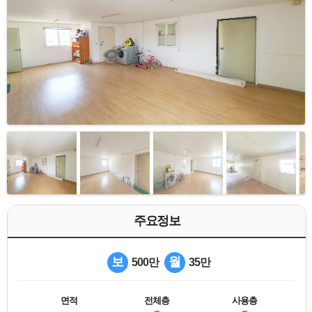
주요정보
보
월
500만
35만
면적
전체층
사용층