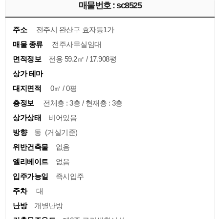
매물번호 : sc8525
주소
전주시 완산구 효자동1가
매물 종류
전주사무실임대
면적정보
전용 59.2㎡ / 17.908평
상가 테마
대지면적
0㎡ / 0평
층정보
전체층 : 3층 / 현재층 : 3층
상가상태
비어있음
방향
동 (거실기준)
위반건축물
없음
엘리베이트
없음
입주가능일
즉시입주
주차
대
난방
개별난방