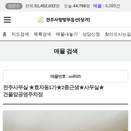
매물
: 6,089건
방문수
전체:
51,452,032
명
오늘:
44,796
명
홈
지도검색
목록검색
매물내놓기
상담신청
찾아오시는길
매물 검색
매물번호 : sc8525
전주사무실 ★효자동1가★2종근생★사무실★
건물앞공영주차장