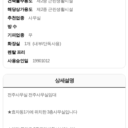
건축물주용도
제2종 근린생활시설
해당상가용도
제2종 근린생활시설
추천업종
사무실
방 수
기피업종
무
화장실
1개 (내부/단독사용)
렌탈 프리
사용승인일
19901012
상세설명
전주사무실 전주사무실임대
★효자동1가에 위치한 3층사무실입니다