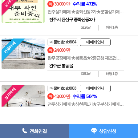
상가매매
상호명 : 전주사랑방부동산 ┃ 대표자 : 전준길 ┃ 사업자등록번호 : 538-
30,000
만
수익률 4.71%
05-01907 ┃
전주상가매매 ★중화산동2가★분할상가매매★임차중★아파트 주변
주소: 전주시 완산구 중화산동2가 735-7 202호 ┃ 등록번호 : 45111-
전주시 완산구 중화산동2가
2023-00001
52.26㎡
해당 1층
전화 : 063-227-1117 ┃ 팩스 : 063-224-1118 e-
mail : junkil3216@naver.com
매물번호: sb8084
매매제안서
건물매매
Copyright ⓒ 전주상가사랑 All Rights Reserved.
24,000
만
완주공장매매 ★봉동읍★2종근생 제조업★건물통매매★2층건물
063) 227-1117
완주군 봉동읍
319.1㎡
해당 1층
매물번호: sb8083
매매제안서
상가매매
43,000
만
수익률 5.84%
전주상가매매 ★삼천동1가★구분상가매매★아파트★학교부근
전주시 완산구 삼천동1가
226.59㎡
해당 2층
전화연결
상담신청
매물번호: sb8082
매매제안서