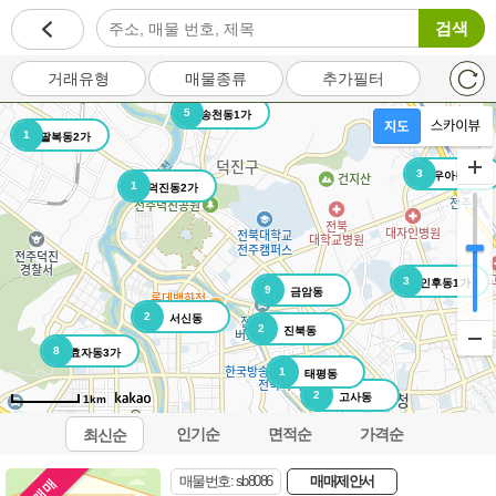
검색
거래유형
매물종류
추가필터
5
송천동1가
1
팔복동2가
3
우아동3가
1
덕진동2가
3
인후동1가
9
금암동
2
서신동
2
진북동
8
효자동3가
1
태평동
2
고사동
1km
인기순
면적순
가격순
최신순
오시는길
이용약관
개인정보처리방침
이메일무단수집거부
매물번호: sb8086
매매제안서