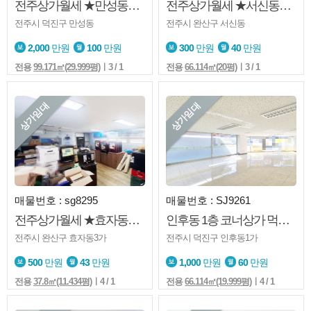
전주상가월세 ★만성동★자동용품점★랩핑관련시설★주차가능★권리금 有★폴딩도어
전주상가월세 ★서신동★1층★소매점★사무실★미용업등
전주시 덕진구 만성동
전주시 완산구 서신동
2,000
만원
100
만원
300
만원
40
만원
전용
99.171㎡(29.999평)
ㅣ3 / 1
전용
66.114㎡(20평)
ㅣ3 / 1
상가임대
상가임대
매물번호 : sg8295
매물번호 : SJ9261
전주상가월세 ★효자동3가★1층★가성비굿★내부화장실★주차가능
인후동 1층 코너상가 먹자골목 인근 노출좋은자리
전주시 완산구 효자동3가
전주시 덕진구 인후동1가
500
만원
43
만원
1,000
만원
60
만원
전용
37.8㎡(11.434평)
ㅣ4 / 1
전용
66.114㎡(19.999평)
ㅣ4 / 1