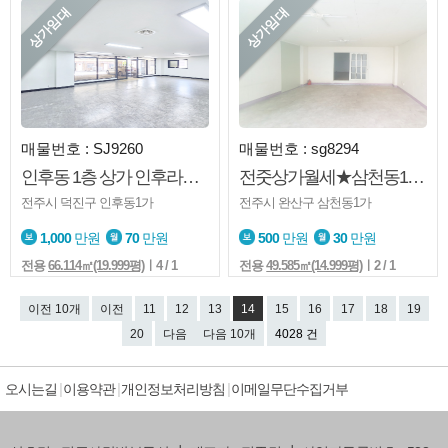
상가임대
상가임대
매물번호 : SJ9260
매물번호 : sg8294
인후동 1층 상가 인후라비온드 생활권 다양한업종 가능
전줏상가월세★삼천동1가★가성비굿★사무실.★소매점★내부화장실★내부방
전주시 덕진구 인후동1가
전주시 완산구 삼천동1가
1,000
만원
70
만원
500
만원
30
만원
전용
66.114㎡(19.999평)
ㅣ4 / 1
전용
49.585㎡(14.999평)
ㅣ2 / 1
이전 10개
이전
11
12
13
14
15
16
17
18
19
20
다음
다음 10개
4028 건
오시는길
이용약관
개인정보처리방침
이메일무단수집거부