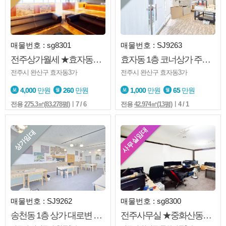
매물번호 : sg8301
매물번호 : SJ9263
전주상가월세 ★효자동3가★신시가지★마사지샵★건전운영★깔끔★권리금저렴
효자동 1층 코너상가 주거밀집지역 접근성 좋은자리 / 실매물 / 상담환영 효자동 상가 코너
전주시 완산구 효자동3가
전주시 완산구 효자동3가
4,000
만원
260
만원
1,000
만원
65
만원
전용
275.3㎡(83.278평)
ㅣ7 / 6
전용
42.974㎡(13평)
ㅣ4 / 1
사무실임대
상가임대
매물번호 : SJ9262
매물번호 : sg8300
송천동 1층 상가 대로변 노출좋은자리 분할임대 가능 / 실매물 / 상담환영
전주사무실 ★중화산동2가★1층★방분리★도로변★주차가능