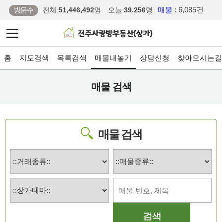
매물
: 6,085건
방문수
전체:
51,446,492
명
오늘:
39,256
명
홈
지도검색
목록검색
매물내놓기
상담신청
찾아오시는길
매물 검색
매물 검색