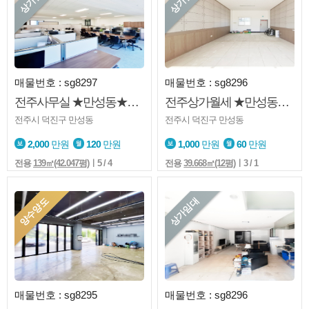
매물번호 : sg8297
매물번호 : sg8296
전주사무실 ★만성동★사무실★시스템에어컨★법원앞
전주상가월세 ★만성동★도로변★1층
전주시 덕진구 만성동
전주시 덕진구 만성동
2,000
만원
120
만원
1,000
만원
60
만원
전용
139㎡(42.047평)
ㅣ5 / 4
전용
39.668㎡(12평)
ㅣ3 / 1
양수양도
상가임대
매물번호 : sg8295
매물번호 : sg8296