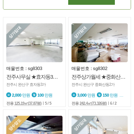
상가임대
상가임대
매물번호 : sg8303
매물번호 : sg8302
전주사무실 ★효자동3가★신시가지★테라스 有★깔끔한상가
전주상가월세 ★중화산동2가★도로변★2층상가★넓은상가★엘베
전주시 완산구 효자동3가
전주시 완산구 중화산동2가
2,000
만원
100
만원
3,000
만원
150
만원
23
전용
125.19㎡(37.87평)
ㅣ5 / 5
전용
242.4㎡(73.326평)
ㅣ6 / 2
양수양도
상가임대