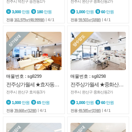
전주시 덕진구 송천동1가
전주시 완산구 중화산동2가
3,000
만원
180
만원
1,000
만원
60
만원
전용
161.979㎡(48.999평)
ㅣ4 / 1
전용
59.503㎡(18평)
ㅣ4 / 1
상가임대
양수양도
매물번호 : sg8299
매물번호 : sg8298
전주상가월세 ★효자동3가★1층끔★깔끔★판매업등★코너상가
전주상가월세 ★중화산동2가★1층★미용업★양수양도★권리금 有★내부화장실
전주시 완산구 효자동3가
전주시 완산구 중화산동2가
1,000
만원
65
만원
1,000
만원
60
만원
전용
39.668㎡(12평)
ㅣ4 / 1
전용
49.585㎡(15평)
ㅣ4 / 1
상가임대
상가임대